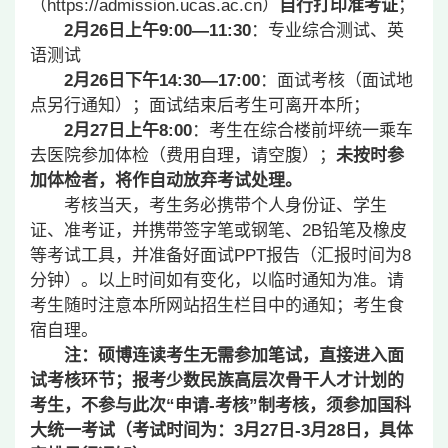
（https://admission.ucas.ac.cn）
自行打印准考证
；
2
月26日上午9:00—11:30
：专业综合测试、英
语测试
2
月26日下午14:30—17:00
：面试考核（面试地
点另行通知）；面试结束后考生可离开本所；
2
月27日上午8:00
：考生在综合楼前坪统一乘车
去医院参加体检（费用自理，请空腹）；
未按时参
加体检者，将作自动放弃考试处理。
考核当天，考生务必携带个人身份证、学生
证、准考证，并携带签字笔或钢笔、2B铅笔及橡皮
等考试工具，并准备好面试PPT报告（汇报时间为8
分钟）。以上时间如有变化，以临时通知为准。请
考生随时注意本所网站招生栏目中的通知；考生食
宿自理。
注：硕博连读考生无需参加笔试，直接进入面
试考核环节；报考少数民族高层次骨干人才计划的
考生，不参与此次“申请-考核”制考核，须参加国科
大统一考试（考试时间为：3月27日-3月28日，具体