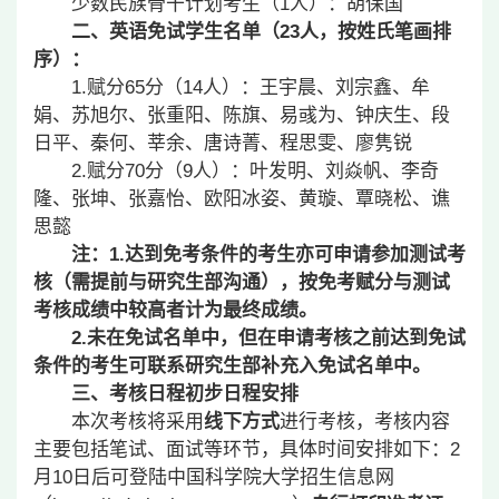
少数民族骨干计划考生（1人）：胡保国
二、英语免试学生名单（
23
人，按姓氏笔画排
序）：
1.
赋分65分（14人）：王宇晨、刘宗鑫、牟
娟、苏旭尔、张重阳、陈旗、易彧为、钟庆生、段
日平、秦何、莘余、唐诗菁、程思雯、廖隽锐
2.
赋分70分（9人）：叶发明、刘焱帆、李奇
隆、张坤、张嘉怡、欧阳冰姿、黄璇、覃晓松、谯
思懿
注：1.达到免考条件的考生亦可申请参加测试考
核（需提前与研究生部沟通），按免考赋分与测试
考核成绩中较高者计为最终成绩。
2.
未在免试名单中，但在申请考核之前达到免试
条件的考生可联系研究生部补充入免试名单中。
三、考核日程初步日程安排
本次考核将采用
线下方式
进行考核，考核内容
主要包括笔试、面试等环节，具体时间安排如下：2
月10日后可登陆中国科学院大学招生信息网