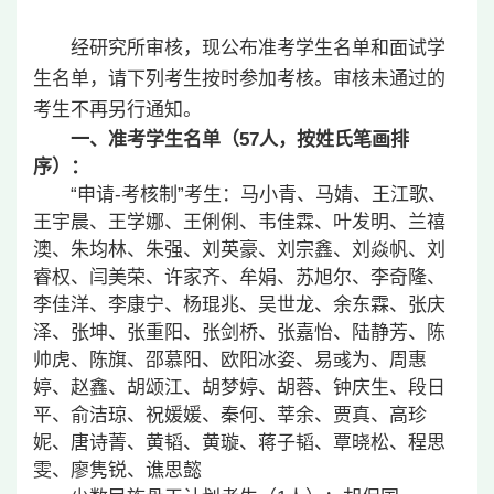
经研究所审核，现公布准考学生名单和面试学
生名单，请下列考生按时参加考核。审核未通过的
考生不再另行通知。
一、准考学生名单（
57
人，按姓氏笔画排
序）：
“申请-考核制”考生：马小青、马婧、王江歌、
王宇晨、王学娜、王俐俐、韦佳霖、叶发明、兰禧
澳、朱均林、朱强、刘英豪、刘宗鑫、刘焱帆、刘
睿权、闫美荣、许家齐、牟娟、苏旭尔、李奇隆、
李佳洋、李康宁、杨琨兆、吴世龙、余东霖、张庆
泽、张坤、张重阳、张剑桥、张嘉怡、陆静芳、陈
帅虎、陈旗、邵慕阳、欧阳冰姿、易彧为、周惠
婷、赵鑫、胡颂江、胡梦婷、胡蓉、钟庆生、段日
平、俞洁琼、祝媛媛、秦何、莘余、贾真、高珍
妮、唐诗菁、黄韬、黄璇、蒋子韬、覃晓松、程思
雯、廖隽锐、谯思懿