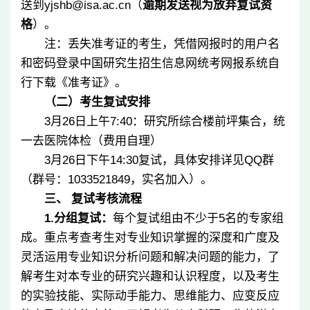
送到
yjshb@isa.ac.cn
（
逾期发送视为放弃复试资
格
）。
注：丢失准考证的考生，凭借网报时的用户名
和密码登录中国研究生招生信息网统考网报系统自
行下载《准考证》。
（二）考生复试安排
3
月
26
日上午
7:40
：研究所综合楼前坪集合，统
一去医院体检（费用自理）
3
月
26
日下午
14:30
复试，具体安排详见
QQ
群
（群号：
1033521849
，实名加入）。
三、
复试考核流程
1.
分组复试：
每个复试组由不少于
5
名的专家组
成。重点考查考生对专业知识掌握的深度和广度及
灵活运用专业知识分析问题和解决问题的能力，了
解考生对本专业的研究兴趣和认识程度，以及考生
的实验技能、实际动手能力、思维能力、应变反应