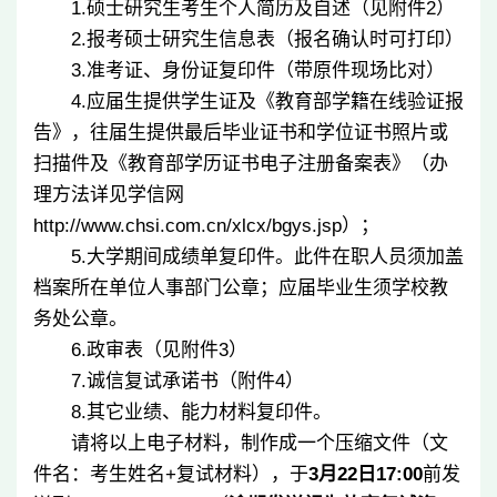
1.
硕士研究生考生个人简历及自述（见附件
2
）
2.
报考硕士研究生信息表（报名确认时可打印）
3.
准考证、身份证复印件（带原件现场比对）
4.
应届生提供学生证及《教育部学籍在线验证报
告》，往届生提供最后毕业证书和学位证书照片或
扫描件及《教育部学历证书电子注册备案表》（办
理方法详见学信网
http://www.chsi.com.cn/xlcx/bgys.jsp
）；
5.
大学期间成绩单复印件。此件在职人员须加盖
档案所在单位人事部门公章；应届毕业生须学校教
务处公章。
6.
政审表（见附件
3
）
7.
诚信复试承诺书（附件
4
）
8.
其它业绩、能力材料复印件。
请将以上电子材料，制作成一个压缩文件（文
件名：考生姓名
+
复试材料），于
3
月
22
日
17:00
前发