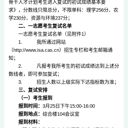
骨干人才计划考生进入复试的初试成绩基本要
求》，分数线只限总分，不限单科：理学
256
分、农
学
230
分、资源与环境
237
分；
二、一志愿考生复试名单
一志愿考生复试名单（见附件
1
）
1.
我所通过网站
（
http://www.isa.cas.cn
）招生专栏和考生邮箱通
知；
2.
凡报考我所考生的初试成绩达到上述分
数线者，即可参加复试；
3.
招生人数以上级实际下达指标数为准；
三、复试安排
（一）考生报到
报到时间：
3
月
25
日下午
15:00-16:00
报到地点：
综合楼
104
会议室
报到材料：