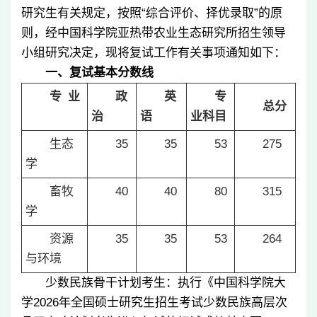
研究生有关规定，按照
“
综合评价、择优录取
”
的原
则，经中国科学院亚热带农业生态研究所招生领导
小组研究决定，现将复试工作有关事项通知如下：
一、复试基本分数线
专
业
政
英
专
总分
治
语
业科目
生态
35
35
53
275
学
畜牧
40
40
80
315
学
资源
35
35
53
264
与环境
少数民族骨干计划考生：执行《中国科学院大
学
2026
年全国硕士研究生招生考试少数民族高层次