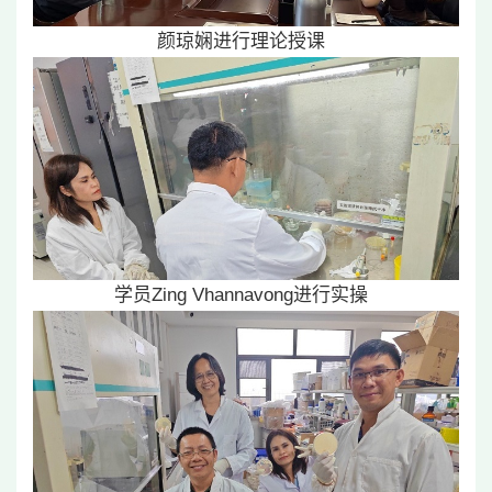
颜琼娴进行理论授课
学员Zing Vhannavong进行实操