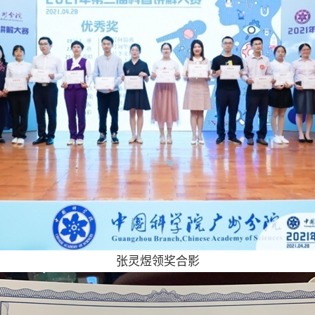
张灵煜领奖合影