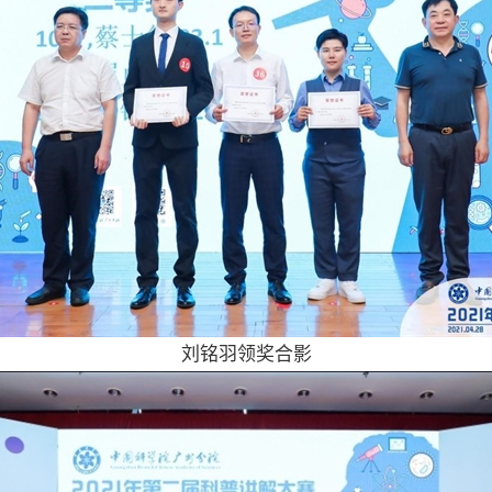
刘铭羽领奖合影