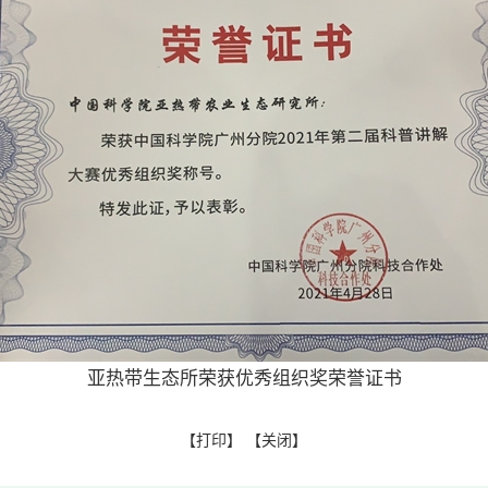
亚热带生态所荣获优秀组织奖荣誉证书
【
打印
】 【
关闭
】