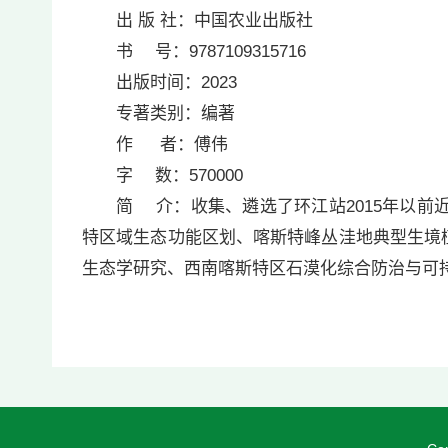
出 版 社：中国农业出版社
书 号：9787109315716
出版时间：2023
专著类别：编著
作 者：傅伟
字 数：570000
简 介：收集、遴选了环江站2015年以前近
特区域生态功能区划、喀斯特峰丛洼地典型生境
生态学研究、西南喀斯特区石漠化综合防治与可