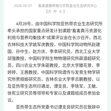
2026-05-07
畜禽健康养殖与农牧复合生态研究中心
【
大
中
小
】
4月28号，由中国科学院亚热带农业生态研究所
牵头承担的国家重点研发计划课题“畜禽粪污资源化
利用与营养均衡技术”成果评议会在长沙召开。西北
农林科技大学姚军虎教授，中国科学院动物所赵建
国、孙中生、赵方庆、李幸研究员，西北工业大学
邱强教授，中国科学院生物物理研究所薛源超研究
员，四川农业大学朱砺教授，北京大学滕花景、李
婷婷、王茜教授，中国科学院遗传与发育生物学研
究所贾顺姬研究员，吉林农业大学李志鹏教授，以
及亚热带生态所印遇龙、谭支良、李铁军、王敏、
徐宪立研究员等领导和专家以及课题组成员参加会
议。
亚热带生态所党委书记谭支良研究员在致辞中