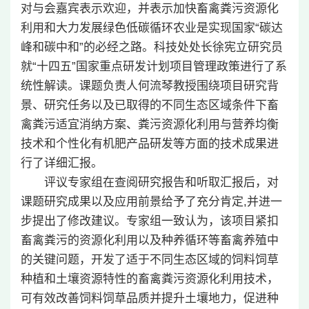
对与会嘉宾表示欢迎，并表示加快畜禽粪污资源化
利用和大力发展绿色低碳循环农业是实现国家“碳达
峰和碳中和”的必经之路。科技处处长徐宪立研究员
就“十四五”国家重点研发计划项目管理政策进行了系
统性解读。课题负责人何流琴教授围绕项目研究背
景、研究任务以及已取得的不同生态区域条件下畜
禽粪污适宜消纳方案、粪污资源化利用与营养均衡
技术和个性化有机肥产品研发等方面的技术成果进
行了详细汇报。
评议专家组在查阅研究报告和听取汇报后，对
课题研究成果以及应用前景给予了充分肯定,并进一
步提出了修改建议。专家组一致认为，该项目紧扣
畜禽粪污的资源化利用以及种养循环等畜禽养殖中
的关键问题，开发了适于不同生态区域的饲料饲草
种植和土壤资源特性的畜禽粪污资源化利用技术，
可有效改善饲料饲草品质并提升土壤地力，促进种