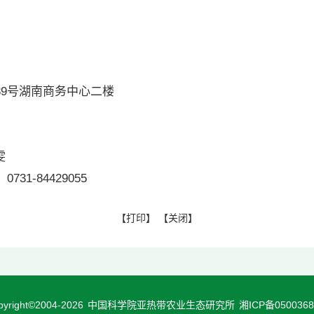
询有限责任公司
一段1139号湖南商务中心二楼
、叶嘉雯
雯
，0731-84429055
【
打印
】 【
关闭
】
pyright©2004-
2026
中国科学院亚热带农业生态研究所
湘ICP备050036