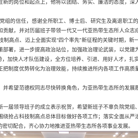
在新的岗位和起点上，他将以团结、务实、廉洁的态度，深
组的信任，感谢全所职工、博士后、研究生及离退职工的
和贡献，并对历届班子带领一代又一代亚热带生态所人众志
技制高点、迈上全面实现“四个率先”新征程的关键时期，新
策部署，进一步提高政治站位，加强政治理论武装，以党建
优势，加快人才队伍建设，全方位培养、引进、用好人才，扎
正把制度优势转化为治理效能，持续推进所内各项工作高质
并希望范德权同志尽快转换角色，为亚热带生态所的发展履
一届领导班子的成立表示祝贺，希望新班子不辜负院党组、
围绕抢占科技制高点总体目标做好各项工作；落实全面从严
的密切配合，齐心协力地推进亚热带生态所各项事业发展。