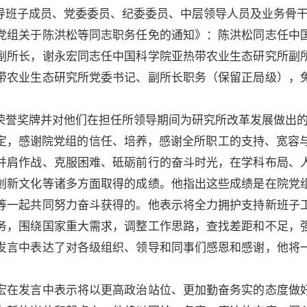
导班子成员、党委委员、纪委委员、中层领导人员及业务骨
组关于陈洪松等同志职务任免的通知》：陈洪松同志任中国
副所长，谢永宏同志任中国科学院亚热带农业生态研究所副
带农业生态研究所党委书记、副所长职务（保留正局级），
誉奖牌并对他们在担任所领导期间为研究所改革发展做出的
感谢院党组的信任、培养，感谢全所职工的支持、宽容与
并肩作战、克服困难、砥砺前行的奋斗时光，在学科布局、
创新文化等诸多方面取得的成绩。他指出这些成绩是在院党
等一起共同努力奋斗获得的。他表示将全力拥护支持新班子
务，围绕国家重大需求，调整工作思路，查找差距和不足，
发言中表达了对各级组织、领导和同事们感恩和感谢，他将
在发言中表示将以更高政治站位、更加勤奋务实的态度做好