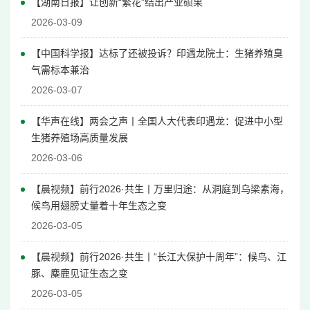
【湖南日报】让创新“繁花”结出产业硕果
2026-03-09
【中国科学报】
达标了还被投诉？印遇龙院士：生猪养殖臭
气需标本兼治
2026-03-07
【华声在线】两会之声丨全国人大代表印遇龙：促进中小型
生猪养殖场高质量发展
2026-03-06
【晨视频】前行2026·共生丨万里归途：从洞庭到乌梁素海，
候鸟用翅膀丈量着十年生态之变
2026-03-05
【晨视频】前行2026·共生丨“长江大保护十周年”：候鸟、江
豚、麋鹿见证生态之变
2026-03-05